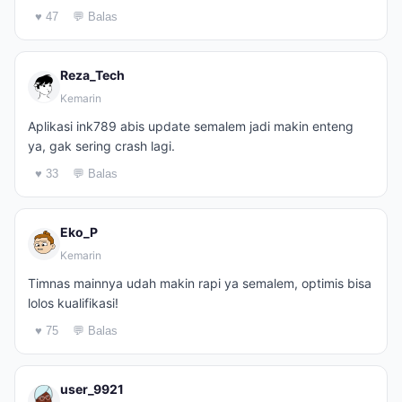
♥ 47
💬 Balas
Reza_Tech
Kemarin
Aplikasi ink789 abis update semalem jadi makin enteng
ya, gak sering crash lagi.
♥ 33
💬 Balas
Eko_P
Kemarin
Timnas mainnya udah makin rapi ya semalem, optimis bisa
lolos kualifikasi!
♥ 75
💬 Balas
user_9921