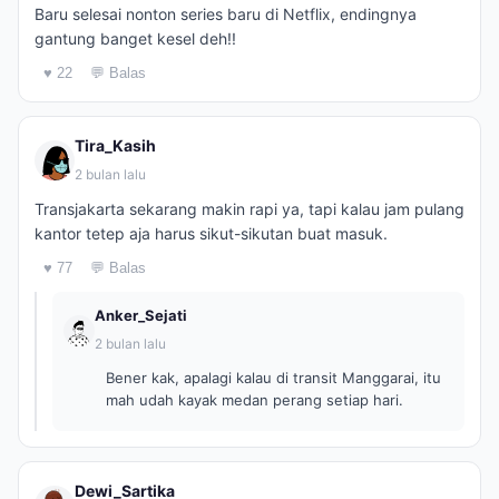
Baru selesai nonton series baru di Netflix, endingnya
gantung banget kesel deh!!
♥ 22
💬 Balas
Tira_Kasih
2 bulan lalu
Transjakarta sekarang makin rapi ya, tapi kalau jam pulang
kantor tetep aja harus sikut-sikutan buat masuk.
♥ 77
💬 Balas
Anker_Sejati
2 bulan lalu
Bener kak, apalagi kalau di transit Manggarai, itu
mah udah kayak medan perang setiap hari.
Dewi_Sartika