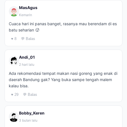
MasAgus
Kemarin
Cuaca hari ini panas banget, rasanya mau berendam di es
batu seharian 🥵
♥ 8
💬 Balas
Andi_01
2 hari lalu
Ada rekomendasi tempat makan nasi goreng yang enak di
daerah Bandung gak? Yang buka sampe tengah malem
kalau bisa.
♥ 29
💬 Balas
Bobby_Keren
3 bulan lalu