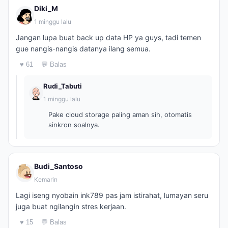
Diki_M
1 minggu lalu
Jangan lupa buat back up data HP ya guys, tadi temen
gue nangis-nangis datanya ilang semua.
♥ 61
💬 Balas
Rudi_Tabuti
1 minggu lalu
Pake cloud storage paling aman sih, otomatis
sinkron soalnya.
Budi_Santoso
Kemarin
Lagi iseng nyobain ink789 pas jam istirahat, lumayan seru
juga buat ngilangin stres kerjaan.
♥ 15
💬 Balas