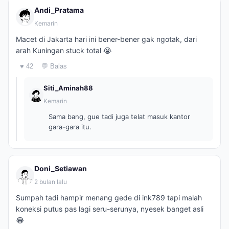
Andi_Pratama
Kemarin
Macet di Jakarta hari ini bener-bener gak ngotak, dari
arah Kuningan stuck total 😭
♥ 42
💬 Balas
Siti_Aminah88
Kemarin
Sama bang, gue tadi juga telat masuk kantor
gara-gara itu.
Doni_Setiawan
2 bulan lalu
Sumpah tadi hampir menang gede di ink789 tapi malah
koneksi putus pas lagi seru-serunya, nyesek banget asli
😂