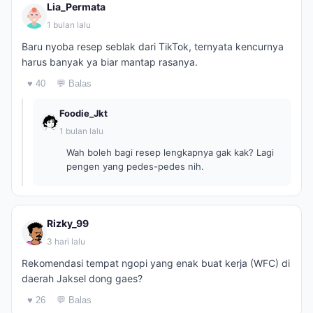
Lia_Permata
1 bulan lalu
Baru nyoba resep seblak dari TikTok, ternyata kencurnya
harus banyak ya biar mantap rasanya.
♥ 40
💬 Balas
Foodie_Jkt
1 bulan lalu
Wah boleh bagi resep lengkapnya gak kak? Lagi
pengen yang pedes-pedes nih.
Rizky_99
3 hari lalu
Rekomendasi tempat ngopi yang enak buat kerja (WFC) di
daerah Jaksel dong gaes?
♥ 26
💬 Balas