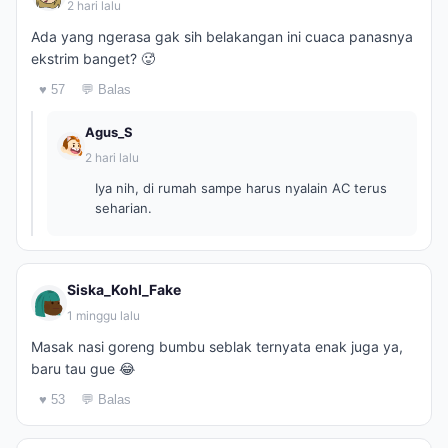
2 hari lalu
Ada yang ngerasa gak sih belakangan ini cuaca panasnya
ekstrim banget? 🥵
♥ 57
💬 Balas
Agus_S
2 hari lalu
Iya nih, di rumah sampe harus nyalain AC terus
seharian.
Siska_Kohl_Fake
1 minggu lalu
Masak nasi goreng bumbu seblak ternyata enak juga ya,
baru tau gue 😂
♥ 53
💬 Balas