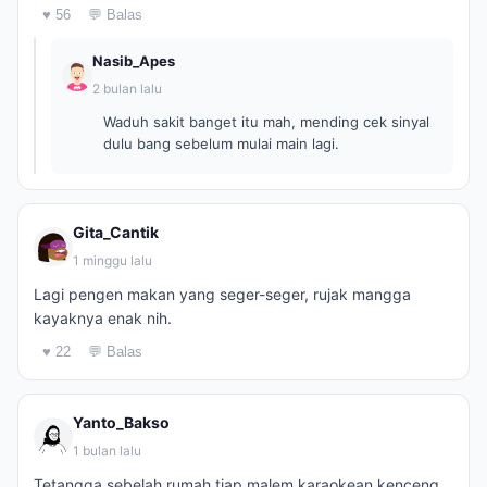
♥ 56
💬 Balas
Nasib_Apes
2 bulan lalu
Waduh sakit banget itu mah, mending cek sinyal
dulu bang sebelum mulai main lagi.
Gita_Cantik
1 minggu lalu
Lagi pengen makan yang seger-seger, rujak mangga
kayaknya enak nih.
♥ 22
💬 Balas
Yanto_Bakso
1 bulan lalu
Tetangga sebelah rumah tiap malem karaokean kenceng