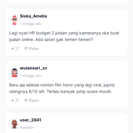
Siska_Amelia
1 minggu lalu
Lagi nyari HP budget 2 jutaan yang kameranya oke buat
jualan online. Ada saran gak temen-temen?
♥ 17
💬 Balas
wulansari_xx
1 minggu lalu
Baru aja selesai nonton film horor yang lagi viral, jujurly
ratingnya 6/10 sih. Terlalu banyak jump scare murah.
♥ 37
💬 Balas
user_2841
Kemarin