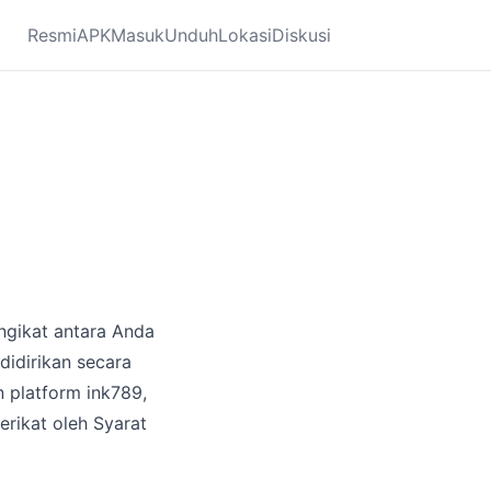
Resmi
APK
Masuk
Unduh
Lokasi
Diskusi
ngikat antara Anda
didirikan secara
 platform ink789,
rikat oleh Syarat