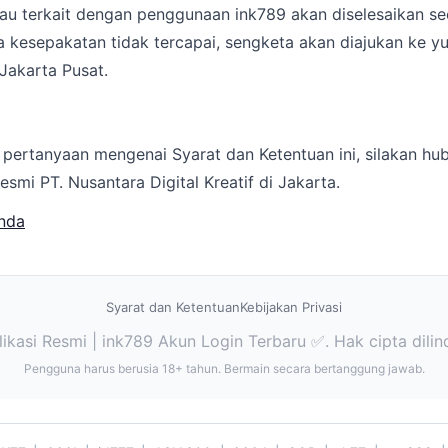
atau terkait dengan penggunaan ink789 akan diselesaikan 
a kesepakatan tidak tercapai, sengketa akan diajukan ke yur
Jakarta Pusat.
 pertanyaan mengenai Syarat dan Ketentuan ini, silakan hu
smi PT. Nusantara Digital Kreatif di Jakarta.
nda
Syarat dan Ketentuan
Kebijakan Privasi
ikasi Resmi | ink789 Akun Login Terbaru ✅. Hak cipta dili
Pengguna harus berusia 18+ tahun. Bermain secara bertanggung jawab.