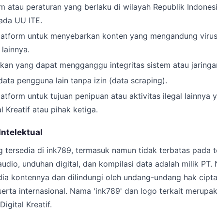
 atau peraturan yang berlaku di wilayah Republik Indones
pada UU ITE.
atform untuk menyebarkan konten yang mengandung virus,
lainnya.
kan yang dapat mengganggu integritas sistem atau jaringa
ta pengguna lain tanpa izin (data scraping).
tform untuk tujuan penipuan atau aktivitas ilegal lainnya 
l Kreatif atau pihak ketiga.
Intelektual
tersedia di ink789, termasuk namun tidak terbatas pada tek
audio, unduhan digital, dan kompilasi data adalah milik PT. 
dia kontennya dan dilindungi oleh undang-undang hak cipt
erta internasional. Nama 'ink789' dan logo terkait merup
igital Kreatif.