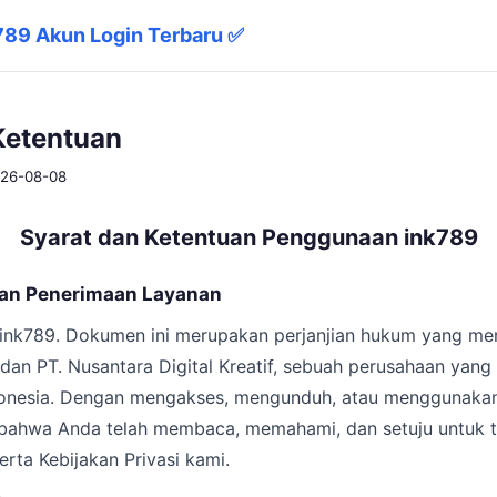
k789 Akun Login Terbaru ✅
Ketentuan
2026-08-08
Syarat dan Ketentuan Penggunaan ink789
dan Penerimaan Layanan
 ink789. Dokumen ini merupakan perjanjian hukum yang me
an PT. Nusantara Digital Kreatif, sebuah perusahaan yang 
ndonesia. Dengan mengakses, mengunduh, atau menggunakan
ahwa Anda telah membaca, memahami, dan setuju untuk te
erta Kebijakan Privasi kami.