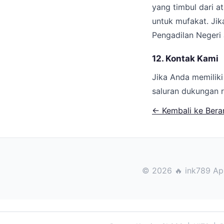
yang timbul dari 
untuk mufakat. Jik
Pengadilan Negeri 
12. Kontak Kami
Jika Anda memiliki
saluran dukungan re
← Kembali ke Bera
© 2026 🔥 ink789 Apl