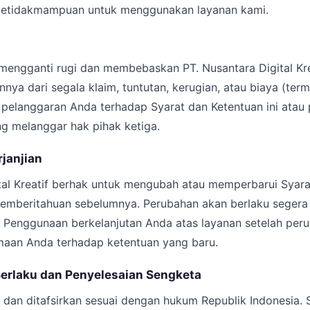
ketidakmampuan untuk menggunakan layanan kami.
mengganti rugi dan membebaskan PT. Nusantara Digital Kreat
nya dari segala klaim, tuntutan, kerugian, atau biaya (te
t pelanggaran Anda terhadap Syarat dan Ketentuan ini ata
g melanggar hak pihak ketiga.
rjanjian
tal Kreatif berhak untuk mengubah atau memperbarui Syarat
pemberitahuan sebelumnya. Perubahan akan berlaku segera 
. Penggunaan berkelanjutan Anda atas layanan setelah per
aan Anda terhadap ketentuan yang baru.
Berlaku dan Penyelesaian Sengketa
ur dan ditafsirkan sesuai dengan hukum Republik Indonesia. 