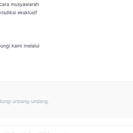
secara musyawarah
isdiksi eksklusif
bungi kami melalui
ndungi undang-undang.