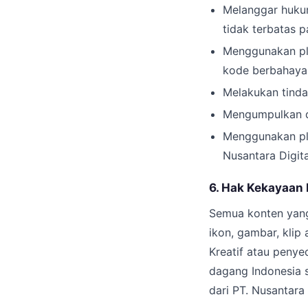
Melanggar hukum
tidak terbatas 
Menggunakan pl
kode berbahaya 
Melakukan tinda
Mengumpulkan da
Menggunakan pla
Nusantara Digita
6. Hak Kekayaan 
Semua konten yang 
ikon, gambar, klip 
Kreatif atau penye
dagang Indonesia s
dari PT. Nusantara D