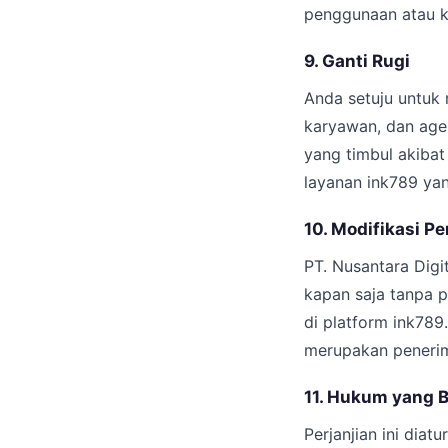
penggunaan atau 
9. Ganti Rugi
Anda setuju untuk 
karyawan, dan agen
yang timbul akiba
layanan ink789 yan
10. Modifikasi Pe
PT. Nusantara Digi
kapan saja tanpa 
di platform ink789
merupakan penerim
11. Hukum yang 
Perjanjian ini diat