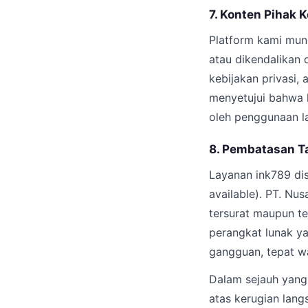
7. Konten Pihak 
Platform kami mung
atau dikendalikan 
kebijakan privasi,
menyetujui bahwa 
oleh penggunaan la
8. Pembatasan T
Layanan ink789 dis
available). PT. Nu
tersurat maupun te
perangkat lunak y
gangguan, tepat wa
Dalam sejauh yang 
atas kerugian langs