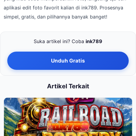
aplikasi edit foto favorit kalian di ink789. Prosesnya
simpel, gratis, dan pilihannya banyak banget!
Suka artikel ini? Coba
ink789
Unduh Gratis
Artikel Terkait